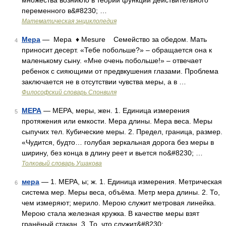
множества возникло в теории функций действительного
переменного в&#8230; …
Математическая энциклопедия
Мера
— Мера ♦ Mesure Семейство за обедом. Мать
4
приносит десерт. «Тебе побольше?» – обращается она к
маленькому сыну. «Мне очень побольше!» – отвечает
ребенок с сияющими от предвкушения глазами. Проблема
заключается не в отсутствии чувства меры, а в …
Философский словарь Спонвиля
МЕРА
— МЕРА, меры, жен. 1. Единица измерения
5
протяжения или емкости. Мера длины. Мера веса. Меры
сыпучих тел. Кубические меры. 2. Предел, граница, размер.
«Чудится, будто… голубая зеркальная дорога без меры в
ширину, без конца в длину реет и вьется по&#8230; …
Толковый словарь Ушакова
мера
— 1. МЕРА, ы; ж. 1. Единица измерения. Метрическая
6
система мер. Меры веса, объёма. Метр мера длины. 2. То,
чем измеряют; мерило. Мерою служит метровая линейка.
Мерою стала железная кружка. В качестве меры взят
гранёный стакан. 3. То, что служит&#8230; …