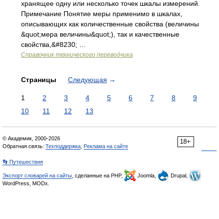
хранящее одну или несколько точек шкалы измерений.
Примечание Понятие меры применимо в шкалах,
описывающих как количественные свойства (величины
&quot;мера величины&quot;), так и качественные
свойства,&#8230; …
Справочник технического переводчика
Страницы
Следующая
→
1
2
3
4
5
6
7
8
9
10
11
12
13
© Академик, 2000-2026
18+
Обратная связь:
Техподдержка
,
Реклама на сайте
👣 Путешествия
Экспорт словарей на сайты
, сделанные на PHP,
Joomla,
Drupal,
WordPress, MODx.