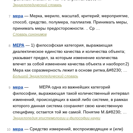
Энциклопедический словарь
мера
— Мерка, мерило, масштаб, критерий; мероприятие,
7
способ, средство, полумера, паллиатив. Принимать меры,
принимать меры предосторожности. .. Ср …
Словарь синонимов
МЕРА
— 1) философская категория, выражающая
8
диалектическое единство качества и количества объекта;
указывает предел, за которым изменение количества
влечет за собой изменение качества объекта и наоборот.2)
Мера как соразмерность лежит в основе ритма,&#8230; …
Большой Энциклопедический словарь
мера
— МЕРА одна из важнейших категорий
9
философии, выражающая такой количественный интервал
изменений, происходящих в какой либо системе, в рамках
которого данная система сохраняет свою качественную
специфику, остается той же самой. Понятие М.&#8230; …
Энциклопедия эпистемологии и философии науки
мера
— Средство измерений, воспроизводящее и (или)
10